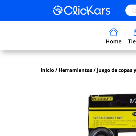
Búsq
de
prod
Home
Ti
Inicio
/
Herramientas
/ Juego de copas 