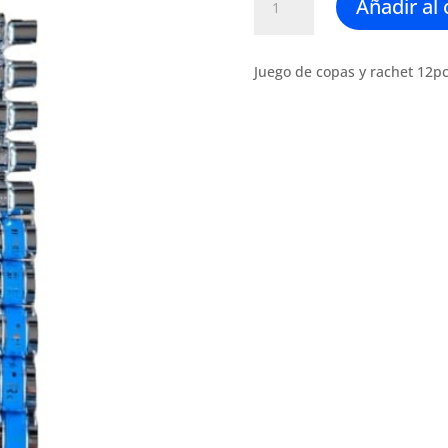
Añadir al 
de
copas
y
Juego de copas y rachet 12p
rachet
12pcs
1/2"
vanadio
cromado
cantidad