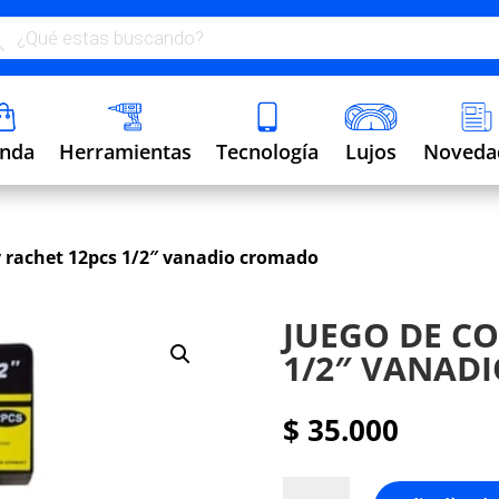
ueda
uctos
Lujos
enda
Herramientas
Tecnología
Noveda
y rachet 12pcs 1/2″ vanadio cromado
JUEGO DE CO
1/2″ VANAD
$
35.000
Juego