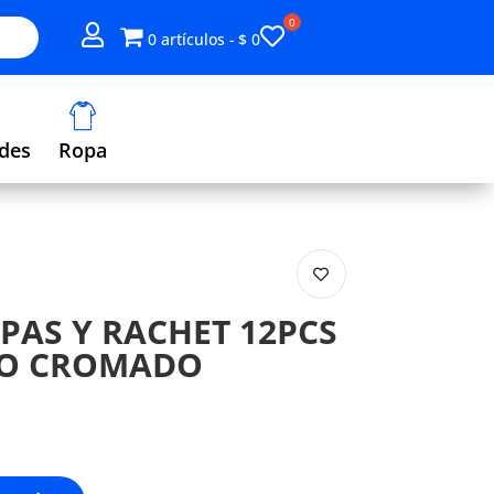
Mi
0 artículos
$ 0
lista
de
deseos
des
Ropa
PAS Y RACHET 12PCS
IO CROMADO