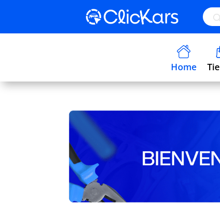
Búsq
de
prod
Home
Ti