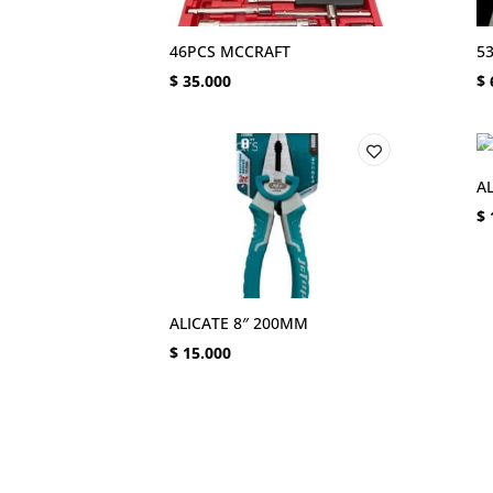
46PCS MCCRAFT
5
$
35.000
$
AL
$
ALICATE 8″ 200MM
$
15.000