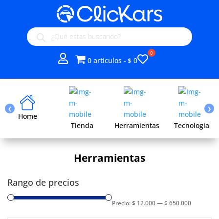
Búsqueda
de
productos
Mi
0 artículos
$ 0
lista
de
deseos
❮
❯
Home
Tienda
Herramientas
Tecnología
Herramientas
Rango de precios
Precio:
$ 12.000
—
$ 650.000