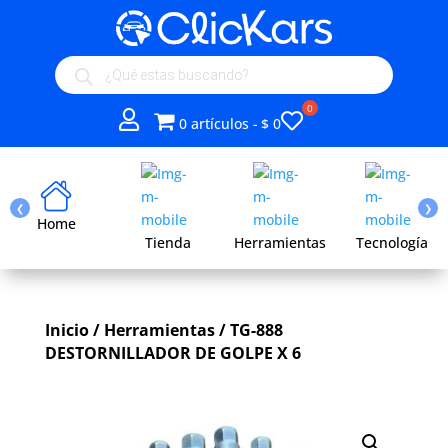
Búsqueda
de
productos
Mi
0 artículos
$ 0
lista
de
deseos
❮
❯
Home
Tienda
Herramientas
Tecnología
Inicio
/
Herramientas
/ TG-888
DESTORNILLADOR DE GOLPE X 6